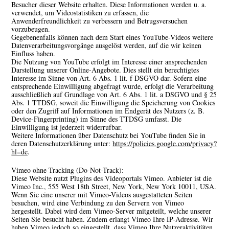
Besucher dieser Website erhalten. Diese Informationen werden u. a.
verwendet, um Videostatistiken zu erfassen, die
Anwenderfreundlichkeit zu verbessern und Betrugsversuchen
vorzubeugen.
Gegebenenfalls können nach dem Start eines YouTube-Videos weitere
Datenverarbeitungsvorgänge ausgelöst werden, auf die wir keinen
Einfluss haben.
Die Nutzung von YouTube erfolgt im Interesse einer ansprechenden
Darstellung unserer Online-Angebote. Dies stellt ein berechtigtes
Interesse im Sinne von Art. 6 Abs. 1 lit. f DSGVO dar. Sofern eine
entsprechende Einwilligung abgefragt wurde, erfolgt die Verarbeitung
ausschließlich auf Grundlage von Art. 6 Abs. 1 lit. a DSGVO und § 25
Abs. 1 TTDSG, soweit die Einwilligung die Speicherung von Cookies
oder den Zugriff auf Informationen im Endgerät des Nutzers (z. B.
Device-Fingerprinting) im Sinne des TTDSG umfasst. Die
Einwilligung ist jederzeit widerrufbar.
Weitere Informationen über Datenschutz bei YouTube finden Sie in
deren Datenschutzerklärung unter:
https://policies.google.com/privacy?
hl=de
.
Vimeo ohne Tracking (Do-Not-Track):
Diese Website nutzt Plugins des Videoportals Vimeo. Anbieter ist die
Vimeo Inc., 555 West 18th Street, New York, New York 10011, USA.
Wenn Sie eine unserer mit Vimeo-Videos ausgestatteten Seiten
besuchen, wird eine Verbindung zu den Servern von Vimeo
hergestellt. Dabei wird dem Vimeo-Server mitgeteilt, welche unserer
Seiten Sie besucht haben. Zudem erlangt Vimeo Ihre IP-Adresse. Wir
haben Vimeo jedoch so eingestellt, dass Vimeo Ihre Nutzeraktivitäten