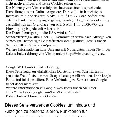
nicht nachverfolgen und keine Cookies setzen wird.
Die Nutzung von Vimeo erfolgt im Interesse einer ansprechenden
Darstellung unserer Online-Angebote. Dies stellt ein berechtigtes
Interesse im Sinne des Art. 6 Abs. 1 lit. f DSGVO dar. Sofern eine
entsprechende Einwilligung abgefragt wurde, erfolgt die Verarbeitung
ausschließlich auf Grundlage von Art. 6 Abs. 1 lit. a DSGVO; die
Einwilligung ist jederzeit widerrufbar.
Die Datenübertragung in die USA wird auf die
Standardvertragsklauseln der EU-Kommission sowie nach Aussage von
Vimeo auf „berechtigte Geschäftsinteressen“ gestützt. Details finden
Sie hier:
https://vimeo.com/privacy
.
Weitere Informationen zum Umgang mit Nutzerdaten finden Sie in der
Datenschutzerklärung von Vimeo unter:
https://vimeo.com/privacy
.
Google Web Fonts (lokales Hosting):
Diese Seite nutzt zur einheitlichen Darstellung von Schriftarten so
genannte Web Fonts, die von Google bereitgestellt werden. Die Google
Fonts sind lokal installiert. Eine Verbindung zu Servern von Google
findet dabei nicht statt.
Weitere Informationen zu Google Web Fonts finden Sie unter
https://developers.google.com/fonts/faq
und in der
Datenschutzerklärung von Google:
https://policies.google.com/privacy?hl=de
.
Dieses Seite verwendet Cookies, um Inhalte und
Quelle:
https://www.e-recht24.de
Anzeigen zu personalisieren, Funktionen für