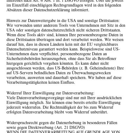
Interesses nach Art. 6 Abs. 1 lit. f DSGVO erfolgen. Über die jeweils
im Einzelfall einschlägigen Rechtsgrundlagen wird in den folgenden
Absätzen dieser Datenschutzerklärung informiert.
Hinweis zur Datenweitergabe in die USA und sonstige Drittstaaten:
Wir verwenden unter anderem Tools von Unternehmen mit Sitz in den
USA oder sonstigen datenschutzrechtlich nicht sicheren Drittstaaten.
Wenn diese Tools aktiv sind, können Ihre personenbezogene Daten in
diese Drittstaaten übertragen und dort verarbeitet werden. Wir weisen
darauf hin, dass in diesen Ländern kein mit der EU vergleichbares
Datenschutzniveau garantiert werden kann. Beispielsweise sind US-
Unternehmen dazu verpflichtet, personenbezogene Daten an
Sicherheitsbehörden herauszugeben, ohne dass Sie als Betroffener
hiergegen gerichtlich vorgehen könnten. Es kann daher nicht
ausgeschlossen werden, dass US-Behörden (z. B. Geheimdienste) Ihre
auf US-Servern befindlichen Daten zu Überwachungszwecken
verarbeiten, auswerten und dauerhaft speichern. Wir haben auf diese
Verarbeitungstätigkeiten keinen Einfluss.
Widerruf Ihrer Einwilligung zur Datenverarbeitung:
Viele Datenverarbeitungsvorgänge sind nur mit Ihrer ausdrücklichen
Einwilligung möglich. Sie können eine bereits erteilte Einwilligung
jederzeit widerrufen. Die Rechtmäßigkeit der bis zum Widerruf
erfolgten Datenverarbeitung bleibt vom Widerruf unberührt.
Widerspruchsrecht gegen die Datenerhebung in besonderen Fällen
sowie gegen Direktwerbung (Art. 21 DSGVO)
WENN DIE DATENVERARBEITUNG AUF GRUNDLAGE VON