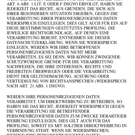
ART. 6 ABS. 1 LIT. E ODER F DSGVO ERFOLGT, HABEN SIE
JEDERZEIT DAS RECHT, AUS GRÜNDEN, DIE SICH AUS
IHRER BESONDEREN SITUATION ERGEBEN, GEGEN DIE
VERARBEITUNG IHRER PERSONENBEZOGENEN DATEN
WIDERSPRUCH EINZULEGEN; DIES GILT AUCH FÜR EIN AUF
DIESE BESTIMMUNGEN GESTÜTZTES PROFILING. DIE
JEWEILIGE RECHTSGRUNDLAGE, AUF DENEN EINE
VERARBEITUNG BERUHT, ENTNEHMEN SIE DIESER
DATENSCHUTZERKLÄRUNG. WENN SIE WIDERSPRUCH
EINLEGEN, WERDEN WIR IHRE BETROFFENEN
PERSONENBEZOGENEN DATEN NICHT MEHR
VERARBEITEN, ES SEI DENN, WIR KÖNNEN ZWINGENDE
SCHUTZWÜRDIGE GRÜNDE FÜR DIE VERARBEITUNG
NACHWEISEN, DIE IHRE INTERESSEN, RECHTE UND
FREIHEITEN ÜBERWIEGEN ODER DIE VERARBEITUNG
DIENT DER GELTENDMACHUNG, AUSÜBUNG ODER
VERTEIDIGUNG VON RECHTSANSPRÜCHEN (WIDERSPRUCH
NACH ART. 21 ABS. 1 DSGVO).
WERDEN IHRE PERSONENBEZOGENEN DATEN
VERARBEITET, UM DIREKTWERBUNG ZU BETREIBEN, SO
HABEN SIE DAS RECHT, JEDERZEIT WIDERSPRUCH GEGEN
DIE VERARBEITUNG SIE BETREFFENDER
PERSONENBEZOGENER DATEN ZUM ZWECKE DERARTIGER
WERBUNG EINZULEGEN; DIES GILT AUCH FÜR DAS
PROFILING, SOWEIT ES MIT SOLCHER DIREKTWERBUNG IN
VERBINDUNG STEHT. WENN SIE WIDERSPRECHEN,