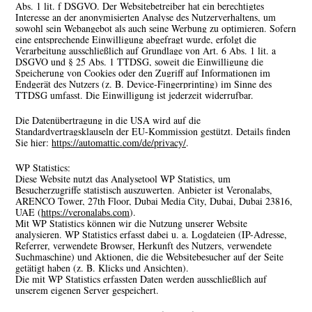
Abs. 1 lit. f DSGVO. Der Websitebetreiber hat ein berechtigtes
Interesse an der anonymisierten Analyse des Nutzerverhaltens, um
sowohl sein Webangebot als auch seine Werbung zu optimieren. Sofern
eine entsprechende Einwilligung abgefragt wurde, erfolgt die
Verarbeitung ausschließlich auf Grundlage von Art. 6 Abs. 1 lit. a
DSGVO und § 25 Abs. 1 TTDSG, soweit die Einwilligung die
Speicherung von Cookies oder den Zugriff auf Informationen im
Endgerät des Nutzers (z. B. Device-Fingerprinting) im Sinne des
TTDSG umfasst. Die Einwilligung ist jederzeit widerrufbar.
Die Datenübertragung in die USA wird auf die
Standardvertragsklauseln der EU-Kommission gestützt. Details finden
Sie hier:
https://automattic.com/de/privacy/
.
WP Statistics:
Diese Website nutzt das Analysetool WP Statistics, um
Besucherzugriffe statistisch auszuwerten. Anbieter ist Veronalabs,
ARENCO Tower, 27th Floor, Dubai Media City, Dubai, Dubai 23816,
UAE (
https://veronalabs.com
).
Mit WP Statistics können wir die Nutzung unserer Website
analysieren. WP Statistics erfasst dabei u. a. Logdateien (IP-Adresse,
Referrer, verwendete Browser, Herkunft des Nutzers, verwendete
Suchmaschine) und Aktionen, die die Websitebesucher auf der Seite
getätigt haben (z. B. Klicks und Ansichten).
Die mit WP Statistics erfassten Daten werden ausschließlich auf
unserem eigenen Server gespeichert.