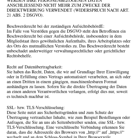
WERDEN IHRE PERSONENBEZOGENEN DATEN
ANSCHLIESSEND NICHT MEHR ZUM ZWECKE DER
DIREKTWERBUNG VERWENDET (WIDERSPRUCH NACH ART.
21 ABS. 2 DSGVO).
Beschwerde­recht bei der zuständigen Aufsichts­behördE:
Im Falle von Verstößen gegen die DSGVO steht den Betroffenen ein
Beschwerderecht bei einer Aufsichtsbehörde, insbesondere in dem
Mitgliedstaat ihres gewöhnlichen Aufenthalts, ihres Arbeitsplatzes oder
des Orts des mutmaßlichen Verstoßes zu. Das Beschwerderecht besteht
unbeschadet anderweitiger verwaltungsrechtlicher oder gerichtlicher
Rechtsbehelfe.
Recht auf Daten­übertrag­barkeit:
Sie haben das Recht, Daten, die wir auf Grundlage Ihrer Einwilligung
oder in Erfüllung eines Vertrags automatisiert verarbeiten, an sich oder
an einen Dritten in einem gängigen, maschinenlesbaren Format
aushändigen zu lassen. Sofern Sie die direkte Übertragung der Daten
an einen anderen Verantwortlichen verlangen, erfolgt dies nur, soweit
es technisch machbar ist.
SSL- bzw. TLS-Verschlüsselung:
Diese Seite nutzt aus Sicherheitsgründen und zum Schutz der
Übertragung vertraulicher Inhalte, wie zum Beispiel Bestellungen oder
Anfragen, die Sie an uns als Seitenbetreiber senden, eine SSL- bzw.
TLS-Verschlüsselung. Eine verschlüsselte Verbindung erkennen Sie
daran, dass die Adresszeile des Browsers von „http://“ auf „https://“
wechselt und an dem Schloss-Symbol in Ihrer Browserzeile.