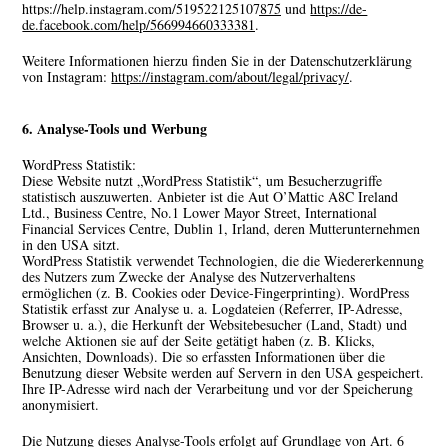
https://help.instagram.com/519522125107875
und
https://de-
de.facebook.com/help/566994660333381
.
Weitere Informationen hierzu finden Sie in der Datenschutzerklärung
von Instagram:
https://instagram.com/about/legal/privacy/
.
6. Analyse-Tools und Werbung
WordPress Statistik:
Diese Website nutzt „WordPress Statistik“, um Besucherzugriffe
statistisch auszuwerten. Anbieter ist die Aut O’Mattic A8C Ireland
Ltd., Business Centre, No.1 Lower Mayor Street, International
Financial Services Centre, Dublin 1, Irland, deren Mutterunternehmen
in den USA sitzt.
WordPress Statistik verwendet Technologien, die die Wiedererkennung
des Nutzers zum Zwecke der Analyse des Nutzerverhaltens
ermöglichen (z. B. Cookies oder Device-Fingerprinting). WordPress
Statistik erfasst zur Analyse u. a. Logdateien (Referrer, IP-Adresse,
Browser u. a.), die Herkunft der Websitebesucher (Land, Stadt) und
welche Aktionen sie auf der Seite getätigt haben (z. B. Klicks,
Ansichten, Downloads). Die so erfassten Informationen über die
Benutzung dieser Website werden auf Servern in den USA gespeichert.
Ihre IP-Adresse wird nach der Verarbeitung und vor der Speicherung
anonymisiert.
Die Nutzung dieses Analyse-Tools erfolgt auf Grundlage von Art. 6